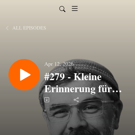
ALL EPISODES
Apr 12, 2026
#279 - Kleine
Erinnerung für
alle, die müde sind
vom Stark-Sein …