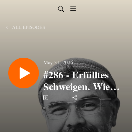
ALL EPISODES
May 31, 2026
#286 - Erfülltes
Schweigen. Wie
Stille die Welt
zusammenhält
(auch wenn es laut