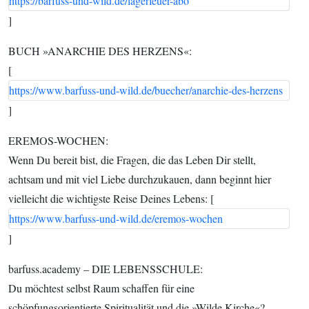
https://barfuss-und-wild.de/lagerfeuer-abo
]
BUCH »ANARCHIE DES HERZENS«:
[
https://www.barfuss-und-wild.de/buecher/anarchie-des-herzens
]
EREMOS-WOCHEN:
Wenn Du bereit bist, die Fragen, die das Leben Dir stellt,
achtsam und mit viel Liebe durchzukauen, dann beginnt hier
vielleicht die wichtigste Reise Deines Lebens: [
https://www.barfuss-und-wild.de/eremos-wochen
]
barfuss.academy – DIE LEBENSSCHULE:
Du möchtest selbst Raum schaffen für eine
schöpfungsorientierte Spiritualität und die »Wilde Kirche«?